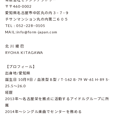
〒〒460-0002
愛知県名古屋市中区丸の内３−７−９
チサンマンション丸の内第二６０５
TEL : 052−228−0105
MAIL:info@form-japan.com
北 川 綾 巴
RYOHA KITAGAWA
【プロフィール】
出身地/愛知県
誕生日 10月9日 / 血液型 B型 / T-162 B-79 W-61 H-89 S-
25.5～26.0
経歴
2013年～名古屋栄を拠点に活動するアイドルグループに所
属
2014年～シングル楽曲でセンターを務める