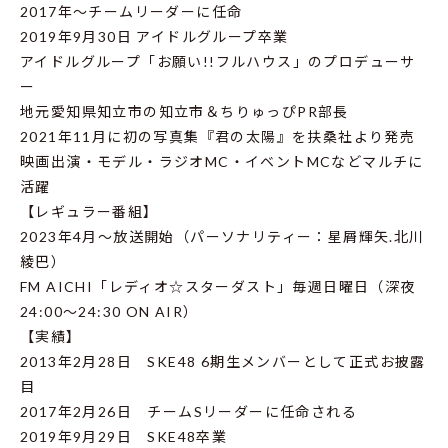
2017年～チームリーダーに任命
2019年9月30日 アイドルグループ卒業
アイドルグループ「お願い!!フルハウス」のプロデューサ
ー
地元愛知県知立市の知立市＆ちりゅっぴPR部長
2021年11月に初の写真集『君の太陽』を扶桑社より発売
映画出演・モデル・ラジオMC・イベントMCなどマルチに
活躍
【レギュラー番組】
2023年4月～放送開始（パーソナリティー：星屑輝矢.北川
綾巴）
FM AICHI「レディオ☆スターダスト」毎週日曜日（深夜
24:00～24:30 ON AIR）
【実績】
2013年2月28日 SKE48 6期生メンバーとして正式お披露
目
2017年2月26日 チームSリーダーに任命される
2019年9月29日 SKE48卒業