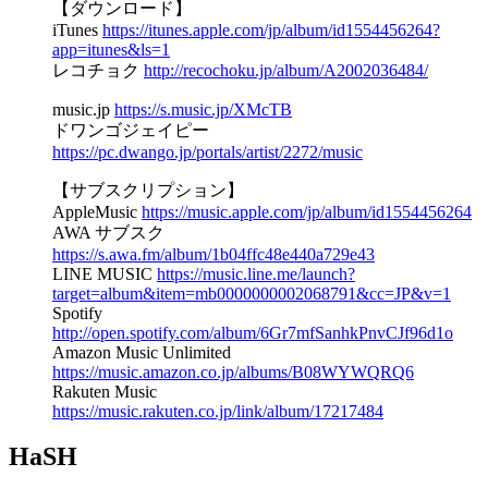
【ダウンロード】
iTunes
https://itunes.apple.com/jp/album/id1554456264?
app=itunes&ls=1
レコチョク
http://recochoku.jp/album/A2002036484/
music.jp
https://s.music.jp/XMcTB
ドワンゴジェイピー
https://pc.dwango.jp/portals/artist/2272/music
【サブスクリプション】
AppleMusic
https://music.apple.com/jp/album/id1554456264
AWA サブスク
https://s.awa.fm/album/1b04ffc48e440a729e43
LINE MUSIC
https://music.line.me/launch?
target=album&item=mb0000000002068791&cc=JP&v=1
Spotify
http://open.spotify.com/album/6Gr7mfSanhkPnvCJf96d1o
Amazon Music Unlimited
https://music.amazon.co.jp/albums/B08WYWQRQ6
Rakuten Music
https://music.rakuten.co.jp/link/album/17217484
HaSH