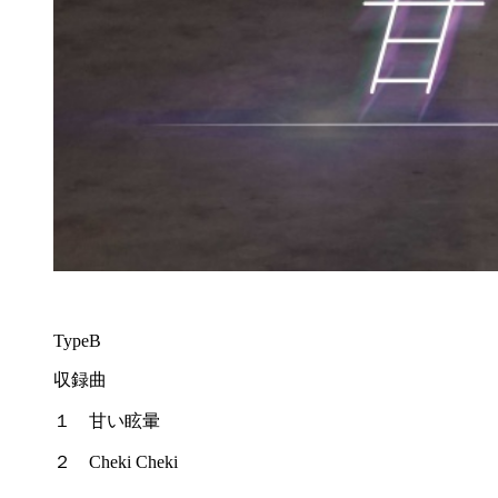
TypeB
収録曲
１ 甘い眩暈
２ Cheki Cheki