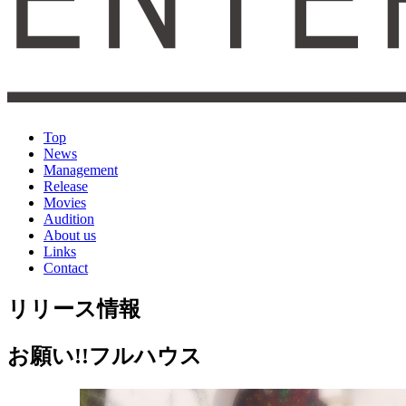
Top
News
Management
Release
Movies
Audition
About us
Links
Contact
リリース情報
お願い!!フルハウス