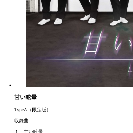
甘い眩暈
TypeA（限定版）
収録曲
１ 甘い眩暈