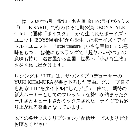
LITは、2020年6月、愛知・名古屋 金山のライヴハウス
「CLUB SARU」で行われる定期公演〈BOY STYLE
Cafe〉（通称「ボイスタ」）から生まれたボーイズ・
ユニット“BOYS候補生”から派生したボーイズ・アイ
ドル・ユニット。「little treasure（小さな宝物）」の意
味をもつLITは他にもスラングで「超ヤバいやつ」の
意味も持ち、名古屋から全国、世界へ「小さな宝物」
を探す旅に出かけます。
1stシングル「LIT」は、サウンドプロデューサーの
YUKI KITAMURAが書き下ろした楽曲。グループ名で
もある“LIT”をタイトルにしたデビュー曲で、 期待の
新人ルーキーとしてのフレッシュな勢いが詰まったク
ールさとキュートさがミックスされた、ライヴでも盛
り上がれる楽曲となっています。
以下の各サブスクリプション／配信サービスよりぜひ
お聴きください！